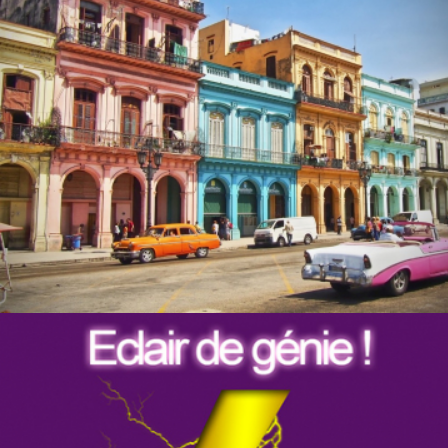
TOSHIBA – CUBA
Production audiovisuelle
Voyage Challenge
ERDF
Communication visuelle
Convention Séminaire
Production
audiovisuelle