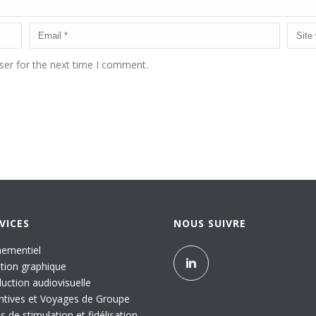
ser for the next time I comment.
VICES
NOUS SUIVRE
ementiel
tion graphique
uction audiovisuelle
ntives et Voyages de Groupe
ls de stimulation et fidélisation