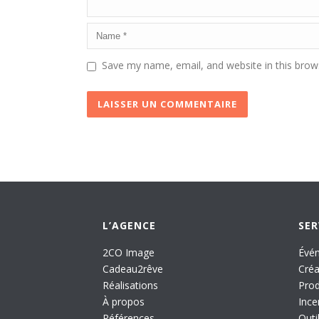
Save my name, email, and website in this brow
L’AGENCE
SER
2CO Image
Évén
Cadeau2rêve
Créa
Réalisations
Prod
À propos
Ince
Références
Outi