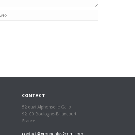
CONTACT
52 quai Alphonse le Gallo
92100 Boulogne-Billancourt
France
contact@groupeplus2com.com