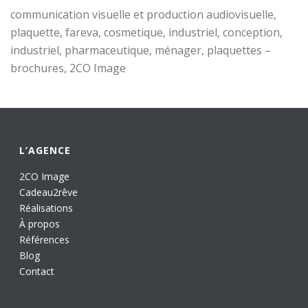
communication visuelle et production audiovisuelle,
plaquette, fareva, cosmetique, industriel, conception,
industriel, pharmaceutique, ménager, plaquettes –
brochures, 2CO Image
L’AGENCE
2CO Image
Cadeau2rêve
Réalisations
À propos
Références
Blog
Contact