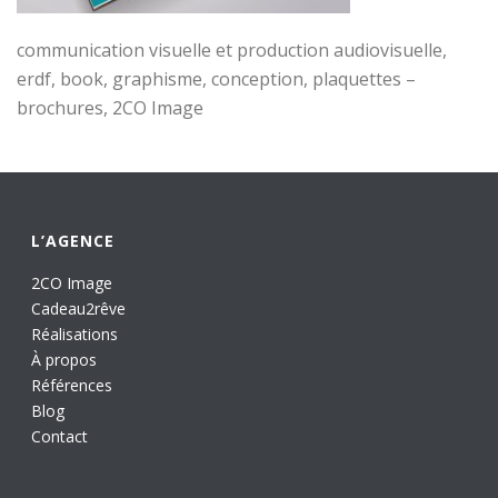
communication visuelle et production audiovisuelle,
erdf, book, graphisme, conception, plaquettes –
brochures, 2CO Image
L’AGENCE
2CO Image
Cadeau2rêve
Réalisations
À propos
Références
Blog
Contact