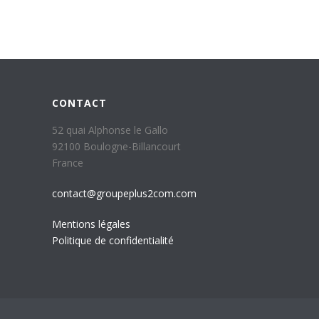
CONTACT
52 quai Alphonse le Gallo
92100 Boulogne-Billancourt
France
contact@groupeplus2com.com
Mentions légales
Politique de confidentialité